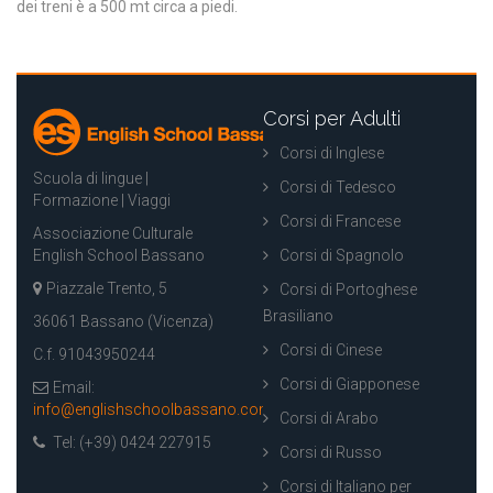
dei treni è a 500 mt circa a piedi.
Corsi per Adulti
Corsi di Inglese
Scuola di lingue |
Corsi di Tedesco
Formazione | Viaggi
Corsi di Francese
Associazione Culturale
English School Bassano
Corsi di Spagnolo
Piazzale Trento, 5
Corsi di Portoghese
Brasiliano
36061 Bassano (Vicenza)
Corsi di Cinese
C.f. 91043950244
Corsi di Giapponese
Email:
info@englishschoolbassano.com
Corsi di Arabo
Tel: (+39) 0424 227915
Corsi di Russo
Corsi di Italiano per