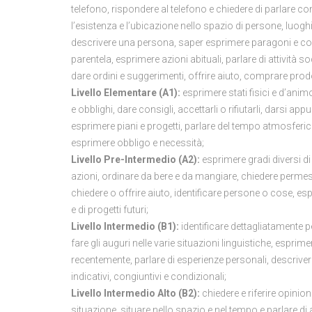
telefono, rispondere al telefono e chiedere di parlare c
l’esistenza e l’ubicazione nello spazio di persone, luoghi 
descrivere una persona, saper esprimere paragoni e confr
parentela, esprimere azioni abituali, parlare di attività 
dare ordini e suggerimenti, offrire aiuto, comprare prodot
Livello Elementare (A1):
esprimere stati fisici e d’anim
e obblighi, dare consigli, accettarli o rifiutarli, darsi 
esprimere piani e progetti, parlare del tempo atmosferic
esprimere obbligo e necessità;
Livello Pre-Intermedio (A2):
esprimere gradi diversi di
azioni, ordinare da bere e da mangiare, chiedere perme
chiedere o offrire aiuto, identificare persone o cose, esp
e di progetti futuri;
Livello Intermedio (B1):
identificare dettagliatamente p
fare gli auguri nelle varie situazioni linguistiche, espri
recentemente, parlare di esperienze personali, descrive
indicativi, congiuntivi e condizionali;
Livello Intermedio Alto (B2):
chiedere e riferire opinio
situazione, situare nello spazio e nel tempo e parlare di 