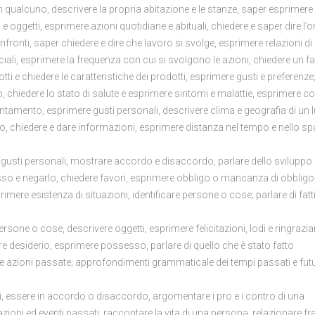
on qualcuno, descrivere la propria abitazione e le stanze, saper esprimere
e oggetti, esprimere azioni quotidiane e abituali, chiedere e saper dire l’o
onti, saper chiedere e dire che lavoro si svolge, esprimere relazioni di
sociali, esprimere la frequenza con cui si svolgono le azioni, chiedere un f
ti e chiedere le caratteristiche dei prodotti, esprimere gusti e preferenze
o, chiedere lo stato di salute e esprimere sintomi e malattie, esprimere c
appuntamento, esprimere gusti personali, descrivere clima e geografia di un 
o, chiedere e dare informazioni, esprimere distanza nel tempo e nello sp
 gusti personali, mostrare accordo e disaccordo, parlare dello sviluppo 
sso e negarlo, chiedere favori, esprimere obbligo o mancanza di obbligo
rimere esistenza di situazioni, identificare persone o cose; parlare di fatt
ersone o cose, descrivere oggetti, esprimere felicitazioni, lodi e ringrazi
mere desiderio, esprimere possesso, parlare di quello che è stato fatto
re azioni passate; approfondimenti grammaticale dei tempi passati e futu
ni, essere in accordo o disaccordo, argomentare i pro e i contro di una
azioni ed eventi passati, raccontare la vita di una persona, relazionare fr