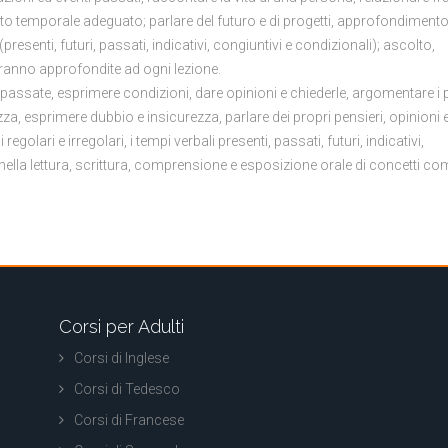
ontesto temporale adeguato; parlare del futuro e di progetti, approfondiment
presenti, futuri, passati, indicativi, congiuntivi e condizionali); ascolto,
rranno approfondite ad ogni lezione.
i passate, esprimere condizioni, dare opinioni e chiederle, argomentare i p
zza, esprimere dubbio e insicurezza, parlare dei propri pensieri, opinioni 
olari e irregolari, i tempi verbali presenti, passati, futuri, indicativi,
ella lettura, scrittura, comprensione e esposizione orale di concetti co
Corsi per Adulti
Corsi di Inglese
Corsi di Tedesco
Corsi di Francese