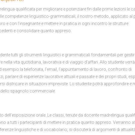
ingua qualificata per migliorare e potenziare fin dalle prime lezioni le c
lle competenze linguistico-grammaticali; il nostro metodo, applicato al 
loro e con l’insegnante e mettere in pratica in ogni incontro le strutture
ecedenti e consolidare quanto appreso.
te tutti gli strumenti linguistici e grammaticali fondamentali per gestir
 nella vita quotidiana, lavorativa e di viaggio d’affari. Allo studente verrà
ad esempio la telefonata, l’email, l’appuntamento di lavoro, confronto di
zi, parlare di esperienze lavorative attuali e passate e dei propri studi, esp
apersi districare in situazioni impreviste. Lo studente potrà approfondire e 
o dello spagnolo commerciale.
o dell’esposizione orale. Le classi, tenute da docente madrelingua qualif
o a tutti i partecipanti di mettere in pratica quanto appreso. Verranno af
ferenze linguistiche e di vocabolario, si discuterà di argomenti di attualit