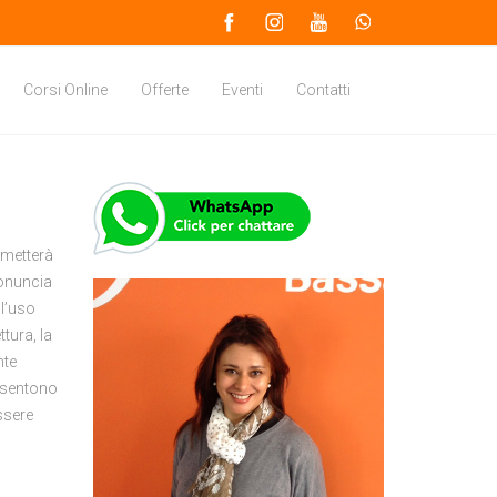
Corsi Online
Offerte
Eventi
Contatti
rmetterà
pronuncia
ll’uso
tura, la
nte
onsentono
ssere