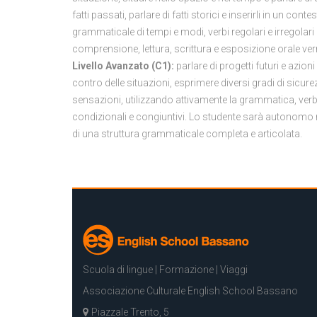
fatti passati, parlare di fatti storici e inserirli in un c
grammaticale di tempi e modi, verbi regolari e irregolari (
comprensione, lettura, scrittura e esposizione orale ve
Livello Avanzato (C1):
parlare di progetti futuri e azion
contro delle situazioni, esprimere diversi gradi di sicure
sensazioni, utilizzando attivamente la grammatica, verbi reg
condizionali e congiuntivi. Lo studente sarà autonomo n
di una struttura grammaticale completa e articolata.
Scuola di lingue | Formazione | Viaggi
Associazione Culturale English School Bassano
Piazzale Trento, 5