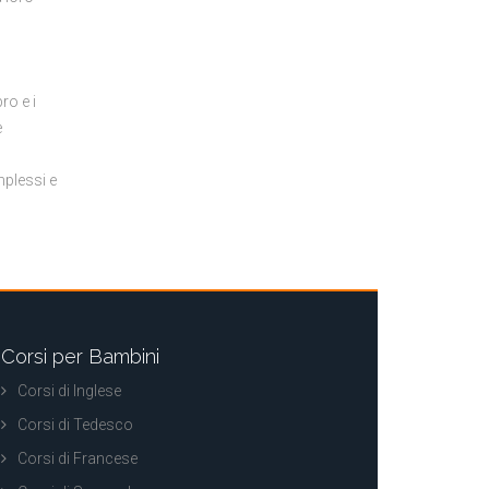
o
ro e i
e
mplessi e
Corsi per Bambini
Corsi di Inglese
Corsi di Tedesco
Corsi di Francese