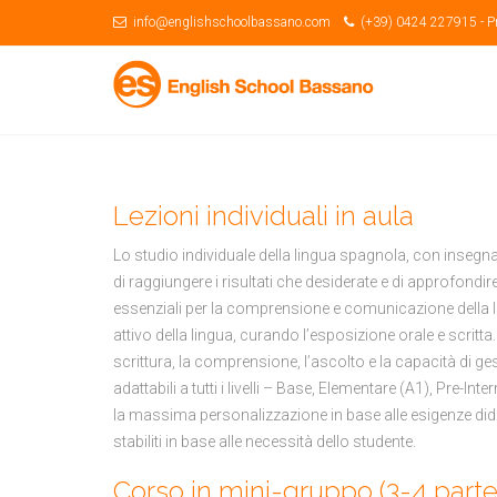
info@englishschoolbassano.com
(+39) 0424 227915 -
P
Lezioni individuali in aula
Lo studio individuale della lingua spagnola, con insegna
di raggiungere i risultati che desiderate e di approfondire
essenziali per la comprensione e comunicazione della l
attivo della lingua, curando l’esposizione orale e scritta
scrittura, la comprensione, l’ascolto e la capacità di ges
adattabili a tutti i livelli – Base, Elementare (A1), Pre-
la massima personalizzazione in base alle esigenze didat
stabiliti in base alle necessità dello studente.
Corso in mini-gruppo (3-4 parte