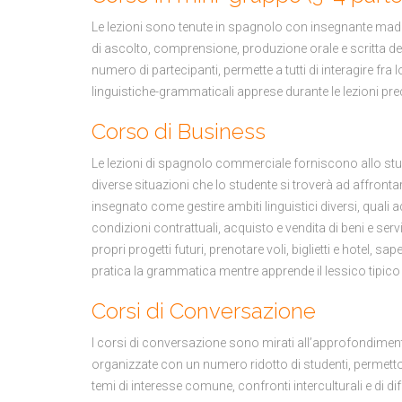
Le lezioni sono tenute in spagnolo con insegnante madrel
di ascolto, comprensione, produzione orale e scritta de
numero di partecipanti, permette a tutti di interagire fra 
linguistiche-grammaticali apprese durante le lezioni pr
Corso di Business
Le lezioni di spagnolo commerciale forniscono allo studen
diverse situazioni che lo studente si troverà ad affrontare
insegnato come gestire ambiti linguistici diversi, quali 
condizioni contrattuali, acquisto e vendita di beni e servi
propri progetti futuri, prenotare voli, biglietti e hotel, s
pratica la grammatica mentre apprende il lessico tipic
Corsi di Conversazione
I corsi di conversazione sono mirati all’approfondiment
organizzate con un numero ridotto di studenti, permetton
temi di interesse comune, confronti interculturali e di dif