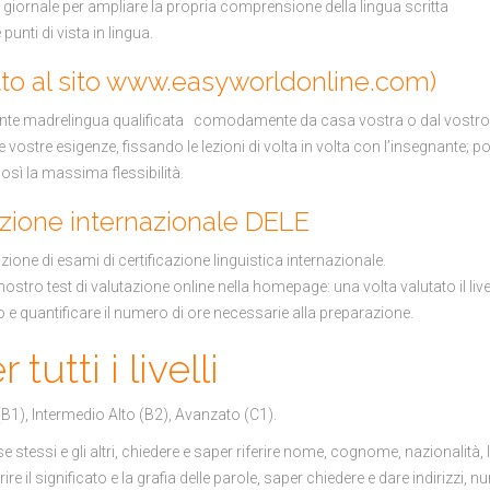
 di giornale per ampliare la propria comprensione della lingua scritta
punti di vista in lingua.
to al sito
www.easyworldonline.com)
ante madrelingua qualificata comodamente da casa vostra o dal vostro 
 vostre esigenze, fissando le lezioni di volta in volta con l’insegnante; po
così la massima flessibilità.
azione internazionale DELE
ione di esami di certificazione linguistica internazionale.
nostro test di valutazione online nella homepage: una volta valutato il live
o e quantificare il numero di ore necessarie alla preparazione.
tutti i livelli
B1), Intermedio Alto (B2), Avanzato (C1).
 stessi e gli altri, chiedere e saper riferire nome, cognome, nazionalità, 
rire il significato e la grafia delle parole, saper chiedere e dare indirizzi, n