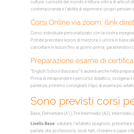
cultura, curiosità dal mondo e lettura critica di articoli
contemporanea e l’abilità di esprimere i propri pensieri e 
Corsi Online via zoom: (link diret
Corso individuale personalizzato con la vostra insegn
Potrete prenotare lezioni di mezzora o un’ora in base alle
cancellare le lezioni fino al giorno prima, garantendovi 
Preparazione esame di certific
"English School Bassano" ti aiuterà anche nella preparaz
Prima di intraprendere il percorso didattico, svolgerai il 
partenza, potremo consigliarti il tipo di esame più adatt
Sono previsti corsi per 
Base, Elementare (A1), Pre-Intermedio (A2), Intermedio (
Livello Base:
salutare, l’alfabeto spagnolo, presentare se
parlate, età, professione, studi fatti, chiedere e saper rife