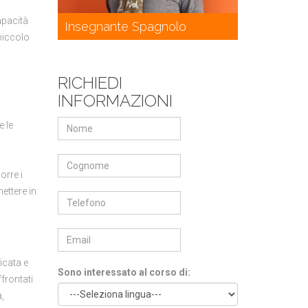
apacità
Insegnante Spagnolo
piccolo
RICHIEDI
INFORMAZIONI
e le
orre i
mettere in
icata e
Sono interessato al corso di:
frontati
à,