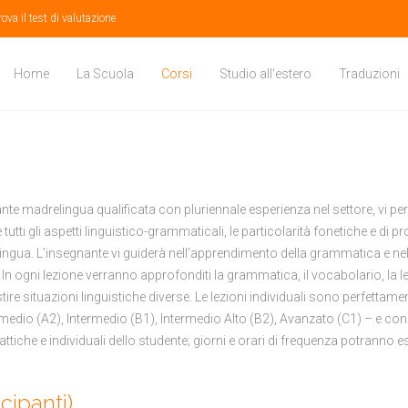
rova il test di valutazione
Home
La Scuola
Corsi
Studio all'estero
Traduzioni
nte madrelingua qualificata con pluriennale esperienza nel settore, vi pe
 tutti gli aspetti linguistico-grammaticali, le particolarità fonetiche e di 
ingua. L’insegnante vi guiderà nell’apprendimento della grammatica e ne
. In ogni lezione verranno approfonditi la grammatica, il vocabolario, la let
tire situazioni linguistiche diverse. Le lezioni individuali sono perfettame
Intermedio (A2), Intermedio (B1), Intermedio Alto (B2), Avanzato (C1) – e c
tiche e individuali dello studente; giorni e orari di frequenza potranno e
cipanti)