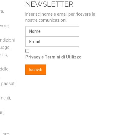
NEWSLETTER
ra,
Inserisci nome e email per ricevere le
nostre comunicazioni.
avore,
;
ondizioni
luogo,
azio,
Privacy e Termini di Utilizzo
delle
,
i passati
amenti,
ri,
a loro