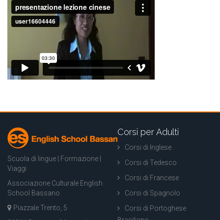
Corsi per Adulti
Corsi di Inglese
Scuola di lingue | Formazione |
Corsi di Tedesco
Viaggi
Corsi di Francese
Associazione Culturale English
School Bassano
Corsi di Spagnolo
Piazzale Trento, 5
Corsi di Portoghese
Brasiliano