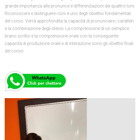
grande importanza alle pronunce e differenziazioni dei quattro toni.
Riconoscere e distinguere i toni è uno degli obiettivi fondamentali
del corso. Verrà approfondita la capacità di pronunciare i caratteri
e la combinazione degli stessi. La comprensione di un semplice
brano scritto e la comprensione orale con la conseguente
capacità di produzione orale e di interazione sono gli obiettivi finali
del corso.