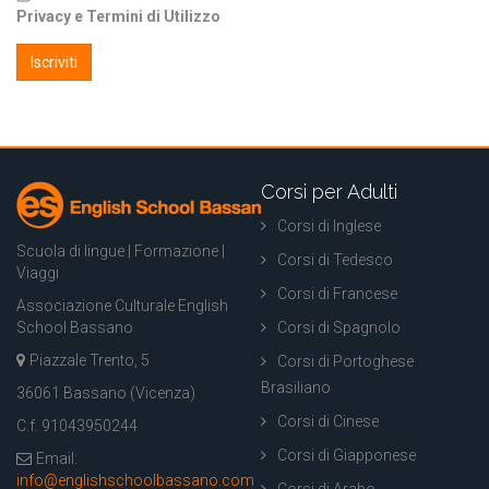
Privacy e Termini di Utilizzo
Corsi per Adulti
Corsi di Inglese
Scuola di lingue | Formazione |
Corsi di Tedesco
Viaggi
Corsi di Francese
Associazione Culturale English
School Bassano
Corsi di Spagnolo
Piazzale Trento, 5
Corsi di Portoghese
Brasiliano
36061 Bassano (Vicenza)
Corsi di Cinese
C.f. 91043950244
Corsi di Giapponese
Email:
info@englishschoolbassano.com