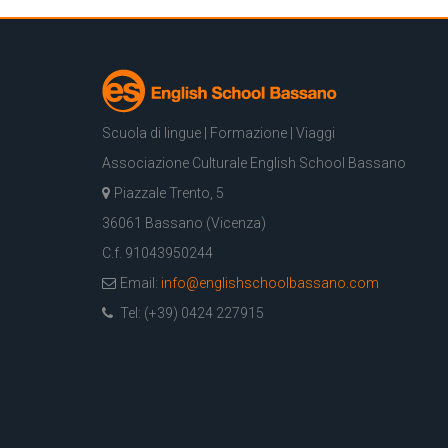
Scuola di lingue | Formazione | Viaggi
Associazione Culturale English School Bassano
Piazzale Trento, 5
36061 Bassano (Vicenza)
C.f. 91043950244
Email:
info@englishschoolbassano.com
Tel: (+39) 0424 227915