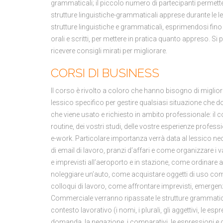
grammaticali; il piccolo numero di partecipanti permette a 
strutture linguistiche-grammaticali apprese durante le l
strutture linguistiche e grammaticali, esprimendosi fino 
orali e scritti, per mettere in pratica quanto appreso. Si 
ricevere consigli mirati per migliorare.
CORSI DI BUSINESS
Il corso è rivolto a coloro che hanno bisogno di migliorar
lessico specifico per gestire qualsiasi situazione che d
che viene usato e richiesto in ambito professionale: il co
routine, dei vostri studi, delle vostre esperienze professi
e-work. Particolare importanza verrà data al lessico ne
di email di lavoro, pranzi d’affari e come organizzare i vari
e imprevisti all’aeroporto e in stazione, come ordinare
noleggiare un’auto, come acquistare oggetti di uso co
colloqui di lavoro, come affrontare imprevisti, emergenze
Commerciale verranno ripassate le strutture grammatical
contesto lavorativo (i nomi, i plurali, gli aggettivi, le espr
domanda, la negazione, i comparativi, le espressioni e gli