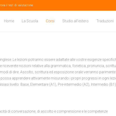
rova il test di valutazione
Home
La Scuola
Corsi
Studio all'estero
Traduzioni
inglese. Le lezioni potranno essere adattate alle vostre esigenze specific
e riceverete nozioni relative alla grammatica, fonetica, pronuncia, scrittu
modi di dire. Ascolto, scrittura ed esposizione orale verranno parimente t
te possa apprendere attivamente misurando i propri progressi in ogni lezi
alsiasi livello: Base, Elementare (A1), Pre-intermedio (A2), Intermedio (B1)
capacità di conversazione, di ascolto e comprensione e le competenze