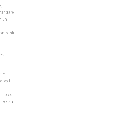
e,
omandare
n un
onfronti
to,
ere
rogetti
n testo
nte e sul