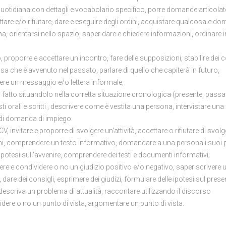
uotidiana con dettagli e vocabolario specifico, porre domande articolat
tare e/o rifiutare, dare e eseguire degli ordini, acquistare qualcosa e d
a, orientarsi nello spazio, saper dare e chiedere informazioni, ordinare i
roporre e accettare un incontro, fare delle supposizioni, stabilire dei c
a che è avvenuto nel passato, parlare di quello che capiterà in futuro,
ivere un messaggio e/o lettera informale;
fatto situandolo nella corretta situazione cronologica (presente, passa
i orali e scritti , descrivere come è vestita una persona, intervistare una
 di domanda di impiego
invitare e proporre di svolgere un'attività, accettare o rifiutare di svolg
ioni, comprendere un testo informativo, domandare a una persona i suoi p
 ipotesi sull'avvenire, comprendere dei testi e documenti informativi;
e e condividere o no un giudizio positivo e/o negativo, saper scrivere u
dare dei consigli, esprimere dei giudizi, formulare delle ipotesi sul prese
criva un problema di attualità, raccontare utilizzando il discorso
dere o no un punto di vista, argomentare un punto di vista.