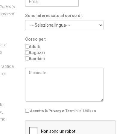
Students
 some of
Sono interessato al corso di:
Corso per:
e, di
Adulti
a
Ragazzi
Bambini
ractical,
rror
ata
Accetto la Privacy e Termini di Utilizzo
e,
sima