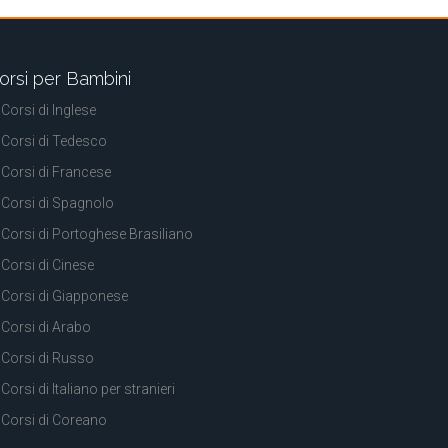
orsi per Bambini
Corsi di Inglese
Corsi di Tedesco
Corsi di Francese
Corsi di Spagnolo
Corsi di Portoghese Brasiliano
Corsi di Cinese
Corsi di Giapponese
Corsi di Arabo
Corsi di Russo
Corsi di Italiano per stranieri
Corsi di Coreano