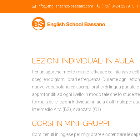
info@englishschoolbassano.com
(+39) 0424 227915 -
P
LEZIONI INDIVIDUALI IN AULA
Per un apprendimento mirato, efficace ed intensivo dell’
scegliendo giorni, orari e frequenza. Durante ogni lezion
nuovo vocabolario ed esempi pratici di lingua parlata e 
approfonditi ad ogni livello in modo tale che lo studen
formula delle lezioni Individuali in aula è ottimale per qu
Intermedio Alto (B2), Avanzato (C1).
CORSI IN MINI-GRUPPI
Corsi tenuti in inglese per migliorare e potenziare le 