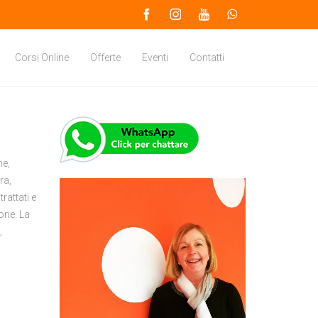
Corsi Online
Offerte
Eventi
Contatti
he,
ra,
rattati e
one. La
,