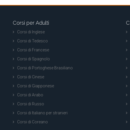
Corsi per Adulti
C
Corsi di Inglese
Corsi di Tedesco
Corsi di Francese
Corsi di Spagnolo
Corsi di Portoghese Brasiliano
Corsi di Cinese
Corsi di Giapponese
Corsi di Arabo
Corsi di Russo
Corsi di Italiano per stranieri
Corsi di Coreano