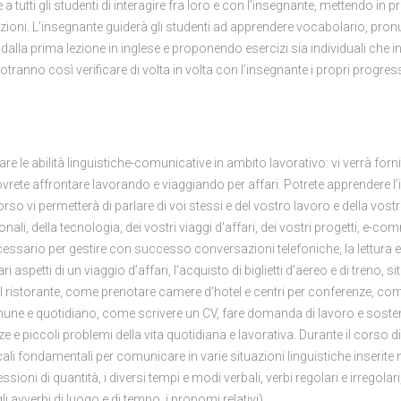
tutti gli studenti di interagire fra loro e con l’insegnante, mettendo in pr
ezioni. L’insegnante guiderà gli studenti ad apprendere vocabolario, pron
dalla prima lezione in inglese e proponendo esercizi sia individuali che i
potranno così verificare di volta in volta con l’insegnante i propri progress
e le abilità linguistiche-comunicative in ambito lavorativo: vi verrà fornit
ovrete affrontare lavorando e viaggiando per affari. Potrete apprendere l’
rso vi permetterà di parlare di voi stessi e del vostro lavoro e della vost
onali, della tecnologia, dei vostri viaggi d'affari, dei vostri progetti, e-c
cessario per gestire con successo conversazioni telefoniche, la lettura 
 aspetti di un viaggio d’affari, l'acquisto di biglietti d'aereo e di treno, si
 al ristorante, come prenotare camere d'hotel e centri per conferenze, co
mune e quotidiano, come scrivere un CV, fare domanda di lavoro e soste
 e piccoli problemi della vita quotidiana e lavorativa. Durante il corso di
i fondamentali per comunicare in varie situazioni linguistiche inserite 
essioni di quantità, i diversi tempi e modi verbali, verbi regolari e irregolari,
 avverbi di luogo e di tempo, i pronomi relativi).