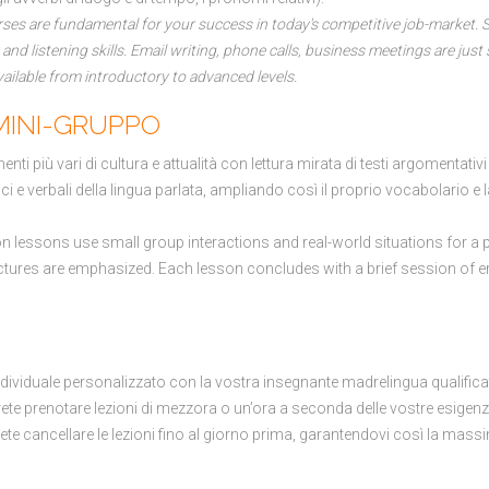
rses are fundamental for your success in today's competitive job-market. 
d listening skills. Email writing, phone calls, business meetings are just
vailable from introductory to advanced levels.
 MINI-GRUPPO
ti più vari di cultura e attualità con lettura mirata di testi argomentativi 
 e verbali della lingua parlata, ampliando così il proprio vocabolario e l
n lessons use small group interactions and real-world situations for a p
ures are emphasized. Each lesson concludes with a brief session of e
ndividuale personalizzato con la vostra insegnante madrelingua qualific
te prenotare lezioni di mezzora o un’ora a seconda delle vostre esigenz
otrete cancellare le lezioni fino al giorno prima, garantendovi così la mas