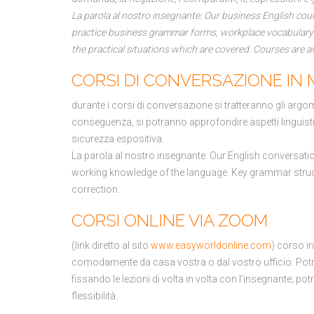
La parola al nostro insegnante: Our business English cou
practice business grammar forms, workplace vocabulary an
the practical situations which are covered. Courses are a
CORSI DI CONVERSAZIONE IN
durante i corsi di conversazione si tratteranno gli argomen
conseguenza, si potranno approfondire aspetti linguistici
sicurezza espositiva.
La parola al nostro insegnante: Our English conversatio
working knowledge of the language. Key grammar struct
correction.
CORSI ONLINE VIA ZOOM
(link diretto al sito
www.easyworldonline.com
) corso i
comodamente da casa vostra o dal vostro ufficio. Potre
fissando le lezioni di volta in volta con l’insegnante; p
flessibilità.