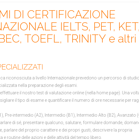
I DI CERTIFICAZIONE
AZIONALE IELTS, PET, KET
EC, TOEFL, TRINITY e altri
ECIALIZZATI
stica riconosciuta a livello Internazionale prevedono un percorso di studi
ializzata nella preparazione degli esami.
 effettuare il nostro test di valutazione online (nella home page). Una volt
sigliare il tipo di esame e quantificare il numero di ore necessarie per ra
e (A1), Pre-intermedio (A2), Intermedio (B1), Intermedio Alto (B2), Avanzato 
 parlare di sé, presentare qualcuno, salutare, formulare domande, doma
parlare del proprio carattere e dei propri gusti, descrivere la propria
a e routine delle azioni e delle attività del tempo libero.