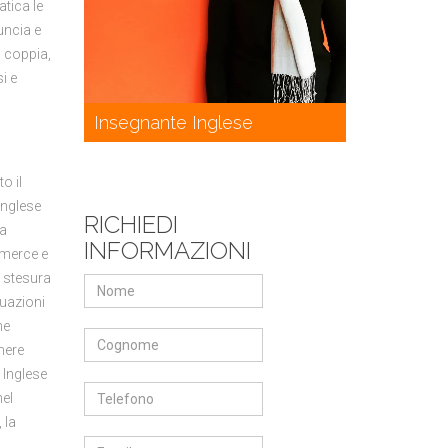
atica le
uncia e
n coppia,
i e
Insegnante Inglese
o il
inglese
RICHIEDI
ra
INFORMAZIONI
ommerce e
e stesura
tuazioni
me
nere
 Inglese
nel
 la