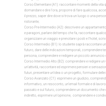
Corso Elementare (A1): raccontare momenti della vita q
domandare e dire l'ora, proporre di fare qualcosa, accet
il prezzo, saper dire dove si trova un luogo o una person
ristorante;
Corso Pre-Intermedio (A2): descrivere un appartamento, p
e paragoni, parlare del tempo che fa, raccontare qualcos
organizzare un viaggio e prenotare i posti e l'hotel, scr
Corso Intermedio (B1): lo studente saprà raccontare un 
futuro, dare delle indicazioni temporali, comprendere test
persona, comprendere e redigere un piccolo annuncio
Corso Intermedio Alto (B2): comprendere e redigere un CV, 
un'attività, raccontare ed esprimere pensieri e sensaz
futuri, presentare un'idea o un progetto, formulare delle
Corso Avanzato (C1): esprimere un giudizio, comprender
informativo, un resoconto, un’email formale e di lavoro, 
passato e sul futuro, comprendere un documento che des
indiretto, esprimere un'opinione, comprendere e condivi