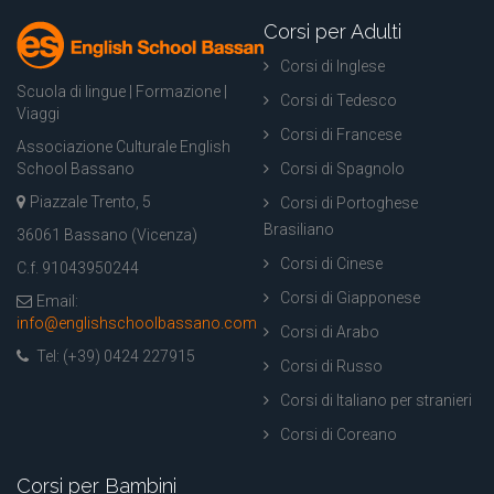
Corsi per Adulti
Corsi di Inglese
Scuola di lingue | Formazione |
Corsi di Tedesco
Viaggi
Corsi di Francese
Associazione Culturale English
School Bassano
Corsi di Spagnolo
Piazzale Trento, 5
Corsi di Portoghese
Brasiliano
36061 Bassano (Vicenza)
Corsi di Cinese
C.f. 91043950244
Corsi di Giapponese
Email:
info@englishschoolbassano.com
Corsi di Arabo
Tel: (+39) 0424 227915
Corsi di Russo
Corsi di Italiano per stranieri
Corsi di Coreano
Corsi per Bambini